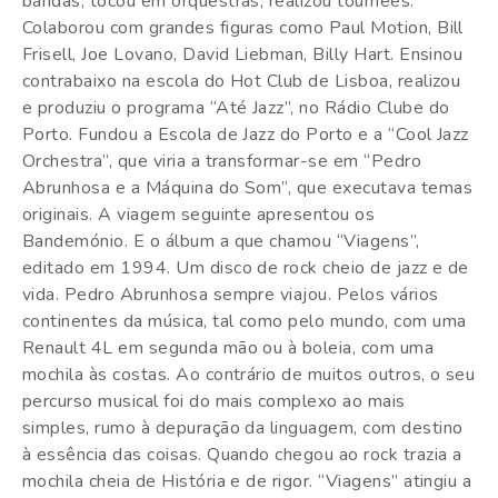
bandas, tocou em orquestras, realizou tournées.
Colaborou com grandes figuras como Paul Motion, Bill
Frisell, Joe Lovano, David Liebman, Billy Hart. Ensinou
contrabaixo na escola do Hot Club de Lisboa, realizou
e produziu o programa “Até Jazz”, no Rádio Clube do
Porto. Fundou a Escola de Jazz do Porto e a “Cool Jazz
Orchestra”, que viria a transformar-se em “Pedro
Abrunhosa e a Máquina do Som”, que executava temas
originais. A viagem seguinte apresentou os
Bandemónio. E o álbum a que chamou “Viagens”,
editado em 1994. Um disco de rock cheio de jazz e de
vida. Pedro Abrunhosa sempre viajou. Pelos vários
continentes da música, tal como pelo mundo, com uma
Renault 4L em segunda mão ou à boleia, com uma
mochila às costas. Ao contrário de muitos outros, o seu
percurso musical foi do mais complexo ao mais
simples, rumo à depuração da linguagem, com destino
à essência das coisas. Quando chegou ao rock trazia a
mochila cheia de História e de rigor. “Viagens” atingiu a