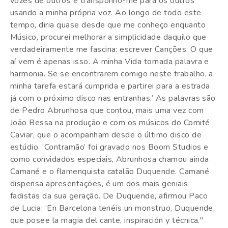
vozes de outros e transponho-me para os outros
usando a minha própria voz. Ao longo de todo este
tempo, diria quase desde que me conheço enquanto
Músico, procurei melhorar a simplicidade daquilo que
verdadeiramente me fascina: escrever Canções. O que
aí vem é apenas isso. A minha Vida tornada palavra e
harmonia. Se se encontrarem comigo neste trabalho, a
minha tarefa estará cumprida e partirei para a estrada
já com o próximo disco nas entranhas.’ As palavras são
de Pedro Abrunhosa que contou, mais uma vez com
João Bessa na produção e com os músicos do Comité
Caviar, que o acompanham desde o último disco de
estúdio. ‘Contramão’ foi gravado nos Boom Studios e
como convidados especiais, Abrunhosa chamou ainda
Camané e o flamenquista catalão Duquende. Camané
dispensa apresentações, é um dos mais geniais
fadistas da sua geração. De Duquende, afirmou Paco
de Lucia: ‘En Barcelona tenéis un monstruo, Duquende,
que posee la magia del cante, inspiración y técnica."