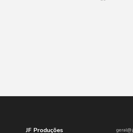
JF Produções
geral@j