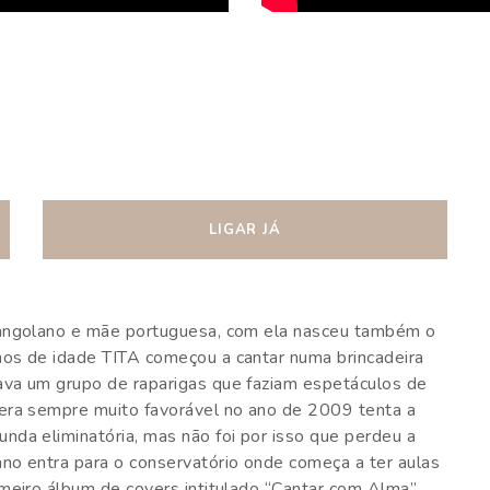
LIGAR JÁ
 angolano e mãe portuguesa, com ela nasceu também o
nos de idade TITA começou a cantar numa brincadeira
ava um grupo de raparigas que faziam espetáculos de
 era sempre muito favorável no ano de 2009 tenta a
nda eliminatória, mas não foi por isso que perdeu a
no entra para o conservatório onde começa a ter aulas
meiro álbum de covers intitulado “Cantar com Alma”,