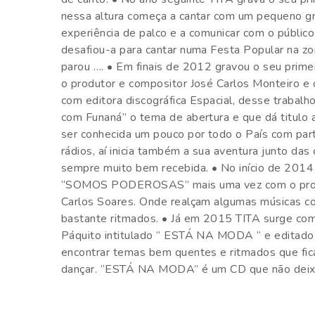
nessa altura começa a cantar com um pequeno gru
experiência de palco e a comunicar com o públ
desafiou-a para cantar numa Festa Popular na zo
parou …. • Em finais de 2012 gravou o seu pr
o produtor e compositor José Carlos Monteiro e
com editora discográfica Espacial, desse trabalh
com Funaná” o tema de abertura e que dá titulo
ser conhecida um pouco por todo o País com par
rádios, aí inicia também a sua aventura junto d
sempre muito bem recebida. • No início de 2014 
“SOMOS PODEROSAS” mais uma vez com o produt
Carlos Soares. Onde realçam algumas músicas co
bastante ritmados. • Já em 2015 TITA surge co
Páquito intitulado “ ESTÁ NA MODA “ e editado
encontrar temas bem quentes e ritmados que fic
dançar. “ESTÁ NA MODA” é um CD que não deixa