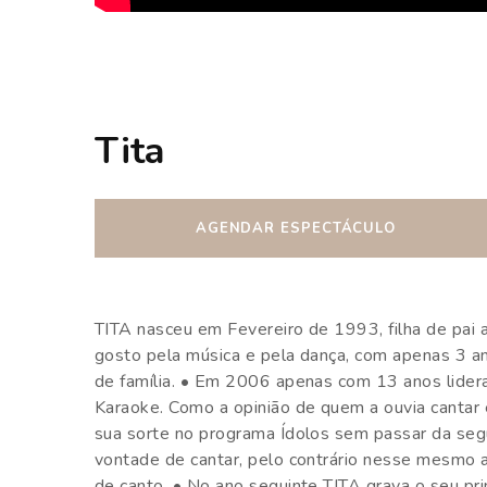
Tita
AGENDAR ESPECTÁCULO
TITA nasceu em Fevereiro de 1993, filha de pai
gosto pela música e pela dança, com apenas 3 a
de família. • Em 2006 apenas com 13 anos lider
Karaoke. Como a opinião de quem a ouvia cantar
sua sorte no programa Ídolos sem passar da segu
vontade de cantar, pelo contrário nesse mesmo a
de canto. • No ano seguinte TITA grava o seu pri