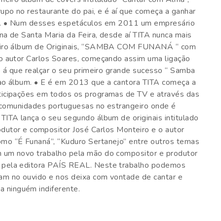
po no restaurante do pai, e é aí que começa a ganhar
ico. • Num desses espetáculos em 2011 um empresário
na de Santa Maria da Feira, desde aí TITA nunca mais
imeiro álbum de Originais, “SAMBA COM FUNANÁ “ com
 o autor Carlos Soares, começando assim uma ligação
o á que realçar o seu primeiro grande sucesso “ Samba
 ao álbum. • E é em 2013 que a cantora TITA começa a
ticipações em todos os programas de TV e através das
as comunidades portuguesas no estrangeiro onde é
TITA lança o seu segundo álbum de originais intitulado
or e compositor José Carlos Monteiro e o autor
mo “É Funaná”, “Kuduro Sertanejo” entre outros temas
m um novo trabalho pela mão do compositor e produtor
 pela editora PAÍS REAL. Neste trabalho podemos
am no ouvido e nos deixa com vontade de cantar e
 ninguém indiferente.