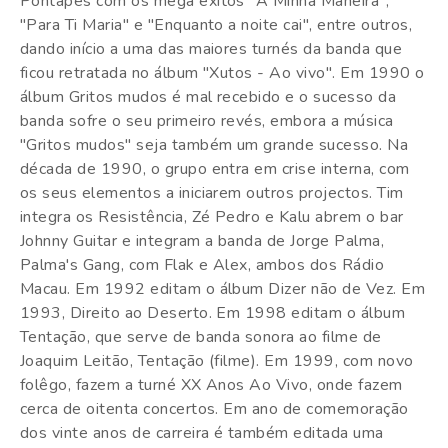
Pontapés com os mega êxitos "À Minha Maneira",
"Para Ti Maria" e "Enquanto a noite cai", entre outros,
dando início a uma das maiores turnés da banda que
ficou retratada no álbum "Xutos - Ao vivo". Em 1990 o
álbum Gritos mudos é mal recebido e o sucesso da
banda sofre o seu primeiro revés, embora a música
"Gritos mudos" seja também um grande sucesso. Na
década de 1990, o grupo entra em crise interna, com
os seus elementos a iniciarem outros projectos. Tim
integra os Resistência, Zé Pedro e Kalu abrem o bar
Johnny Guitar e integram a banda de Jorge Palma,
Palma's Gang, com Flak e Alex, ambos dos Rádio
Macau. Em 1992 editam o álbum Dizer não de Vez. Em
1993, Direito ao Deserto. Em 1998 editam o álbum
Tentação, que serve de banda sonora ao filme de
Joaquim Leitão, Tentação (filme). Em 1999, com novo
folêgo, fazem a turné XX Anos Ao Vivo, onde fazem
cerca de oitenta concertos. Em ano de comemoração
dos vinte anos de carreira é também editada uma