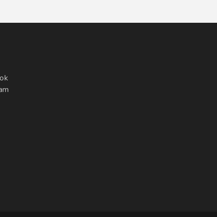
ok
ram